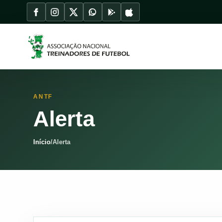
ANTF
Alerta
Início
/
Alerta