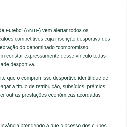
de Futebol (ANTF) vem alertar todos os
lões competitivos cuja inscrição desportiva dos
lebração do denominado “compromisso
rem constar expressamente desse vínculo todas
dade desportiva.
e que o compromisso desportivo identifique de
agar a título de retribuição, subsídios, prémios,
er outras prestações económicas acordadas
levância atendendo a que o acesso dos clubes