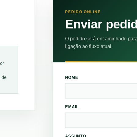
PEDIDO ONLINE
Enviar pedi
O pedido será encaminhado para
ligação ao fluxo atual.
or
o de
NOME
EMAIL
ASSUNTO