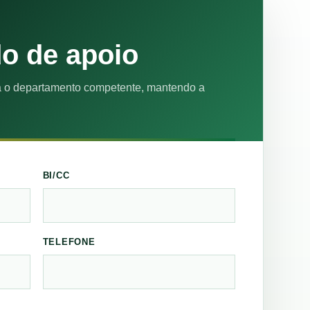
do de apoio
 o departamento competente, mantendo a
BI/CC
TELEFONE